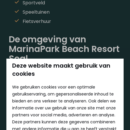
Sportveld
Speeltuinen
Fietsverhuur
De omgeving van
MarinaPark Beach Resort
Soal
Deze website maakt gebruik van
Natuurliefhebbers
kunnen hun hart ophalen in
cookies
de vogelrijke Warkumerwaard, terwijl fietsers en
We gebruiken cookies voor een optimale
wandelaars genieten van adembenemende
gebruikservaring, om gepersonaliseerde inhoud te
routes langs meren, bossen en pittoreske Friese
bieden en ons verkeer te analyseren. Ook delen we
dorpjes.
Watersporters
beleven volop plezier op
informatie over uw gebruik van onze site met onze
het IJsselmeer of tijdens een schilderachtige
partners voor social media, adverteren en analyse.
rondvaart.
Gezinnen
kunnen deelnemen aan
Deze partners kunnen deze gegevens combineren
zeilkampen, interactieve musea en
met andere informatie die u aan ze heeft verstrekt