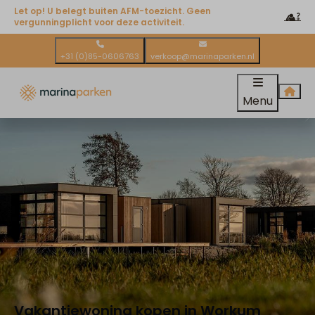
Let op! U belegt buiten AFM-toezicht. Geen
vergunningplicht voor deze activiteit.
+31 (0)85-0606763
verkoop@marinaparken.nl
Menu
Vakantiewoning kopen in Workum