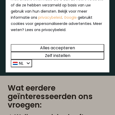
of die ze hebben verzameld op basis van uw
kindvriendelijke
evenementen. Kortom, dankzij
gebruik van hun diensten. Bekijk voor meer
de Friese gastvrijheid, lokale lekkernijen en een
informatie ons
privacybeleid
.
Google
gebruikt
overvloed aan activiteiten belooft een verblijf bij
cookies voor gepersonaliseerde advertenties. Meer
MarinaPark Beach Resort Soal een unieke
weten? Lees ons privacybeleid.
ervaring te worden. Direct meer weten?
Alles accepteren
Neem gerust contact met ons op
Zelf instellen
NL
Wat eerdere
geïnteresseerden ons
vroegen: