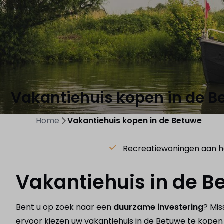
Vakantiehuis kopen in de B
Home
Vakantiehuis kopen in de Betuwe
Recreatiewoningen aan h
Vakantiehuis in de 
Bent u op zoek naar een
duurzame investering
? Mis
ervoor kiezen uw vakantiehuis in de Betuwe te kopen 