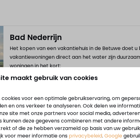
Bad Nederrijn
Het kopen van een vakantiehuis in de Betuwe doet u b
vakantiewoningen direct aan het water zijn duurzaa
woningen in het kort:
ite maakt gebruik van cookies
✓ Exclusieve recreatiewoningen
✓ Ruime en open woonkamer
✓ Hardhouten terras met comfortabele eettafel
 cookies voor een optimale gebruikservaring, om gepers
✓ Geschikt voor 4 of 6 personen
den en ons verkeer te analyseren. Ook delen we informat
nze site met onze partners voor social media, adverteren
✓ Volledig gasloos
s kunnen deze gegevens combineren met andere informat
✓ Veel privacy door ruime kavel
trekt of die ze hebben verzameld op basis van uw gebrui
ijk voor meer informatie ons
privacybeleid
.
Google
gebrui