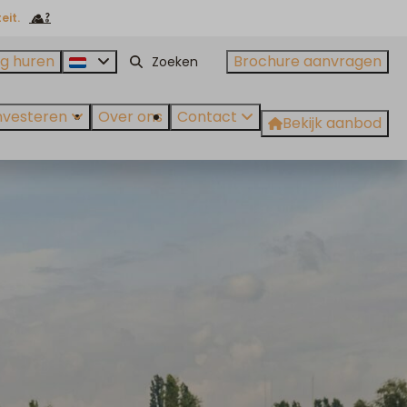
eit.
g huren
Brochure aanvragen
nvesteren
Over ons
Contact
Bekijk aanbod