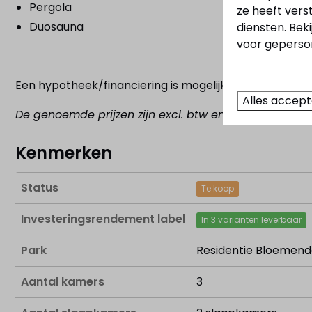
Pergola
ze heeft vers
Duosauna
diensten. Bek
voor geperson
Een hypotheek/financiering is mogelijk, vraag naar d
Alles accep
De genoemde prijzen zijn excl. btw en
inclusief kave
Kenmerken
Status
Te koop
Investeringsrendement label
In 3 varianten leverbaar
Park
Residentie Bloemend
Aantal kamers
3