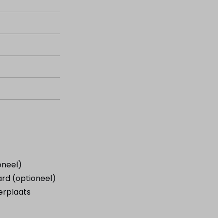
oneel)
rd (optioneel)
erplaats