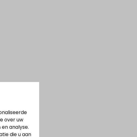
onaliseerde
ie over uw
 en analyse.
ie die u aan