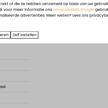
trekt of die ze hebben verzameld op basis van uw gebrui
ijk voor meer informatie ons
privacybeleid
.
Google
gebrui
aliseerde advertenties. Meer weten? Lees ons privacybe
e voorwaarden.
teren
Zelf instellen
l
en u betaalt
geen
overdrachtsbelasting
.
aal