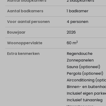
Aantal slaapkamers
2 slaapkamers
Aantal badkamers
1 badkamer
Voor aantal personen
4 personen
Bouwjaar
2026
2
Woonoppervlakte
60 m
Extra kenmerken
Regendouche
Zonnepanelen
Sauna (optioneel)
Pergola (optioneel)
Airconditioning (opti
Binnen- en buitenhaa
Inclusief eigen parke
Inclusief tuinaanleg