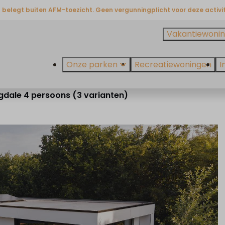
U belegt buiten AFM-toezicht. Geen vergunningplicht voor deze activit
Vakantiewonin
Onze parken
Recreatiewoningen
I
ngdale 4 persoons (3 varianten)