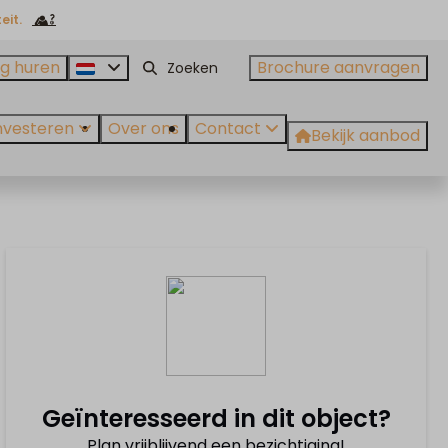
eit.
g huren
Brochure aanvragen
nvesteren
Over ons
Contact
Bekijk aanbod
Geïnteresseerd in dit object?
Plan vrijblijvend een bezichtiging!