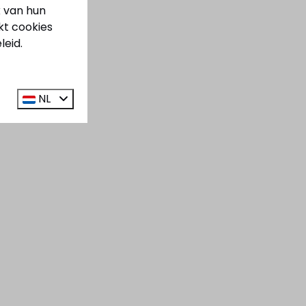
k van hun
kt cookies
leid.
NL