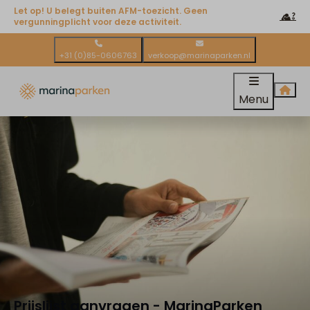
Let op! U belegt buiten AFM-toezicht. Geen
vergunningplicht voor deze activiteit.
+31 (0)85-0606763
verkoop@marinaparken.nl
Menu
Prijslijst aanvragen - MarinaParken