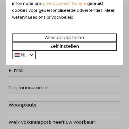
informatie ons
privacybeleid
.
Google
gebruikt
cookies voor gepersonaliseerde advertenties. Meer
weten? Lees ons privacybeleid.
Bekijk onze brochure
Voornaam
Alles accepteren
Zelf instellen
Achternaam
NL
E-mail
Telefoonnummer
Woonplaats
Welk vakantiepark heeft uw voorkeur?