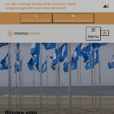
Let op! U belegt buiten AFM-toezicht. Geen
vergunningplicht voor deze activiteit.
+31 (0)6-23056549
verkoop@marinaparken.nl
Menu
Blauwe vlag