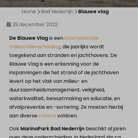
Home
Bad Nederrijn
Blauwe vlag
29 december 2022
De Blauwe Vlag
is een
internationale
milieuonderscheiding
, die jaarlijks wordt
toegekend aan stranden en jachthavens. De
Blauwe Vlag is een erkenning voor de
inspanningen die het strand of de jachthaven
levert op het vlak van milieu- en
duurzaamheidsmanagement, veiligheid,
waterkwaliteit, bewustmaking en educatie, en
afvalpreventie en -sortering. Ze moeten hierbij
aan diverse
criteria
voldoen.
Ook
MarinaPark Bad Nederrijn
beschikt al jaren
over deze onderscheiding. In Nederland zijn ca.