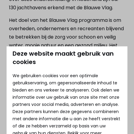
130 jachthavens erkend met de Blauwe Vlag.
Het doel van het Blauwe Vlag programma is om
overheden, ondernemers en recreanten blijvend
te betrekken bij de zorg voor schoon en veilig
water, mooie natuur en een gezond milieu. Het
Deze website maakt gebruik van
mogen voeren van een Blauwe Vlag is een
cookies
erkenning voor de inspanningen die de
strandgemeente of jachthavenbeheerder op dit
We gebruiken cookies voor een optimale
gebied heeft geleverd. Voor de toerist is de
gebruikservaring, om gepersonaliseerde inhoud te
Blauwe Vlag internationaal het herkenning- en
bieden en ons verkeer te analyseren. Ook delen we
kwaliteitssymbool voor schone stranden met
informatie over uw gebruik van onze site met onze
goede
waterkwaliteit
en veilige en schone
partners voor social media, adverteren en analyse.
Deze partners kunnen deze gegevens combineren
jachthavens.
met andere informatie die u aan ze heeft verstrekt
Meer info over de Blauwe Vlag vind je
hier
.
of die ze hebben verzameld op basis van uw
gebruik van hun diensten. Bekijk voor meer