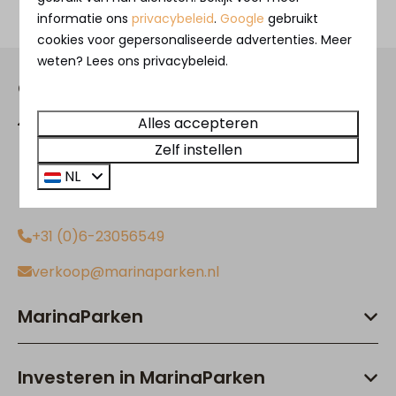
informatie ons
privacybeleid
.
Google
gebruikt
cookies voor gepersonaliseerde advertenties. Meer
weten? Lees ons privacybeleid.
Contact
Alles accepteren
Rijnbandijk 36
4021 GH Maurik
Zelf instellen
Gelderland
NL
Nederland
+31 (0)6-23056549
verkoop@marinaparken.nl
MarinaParken
Investeren in MarinaParken